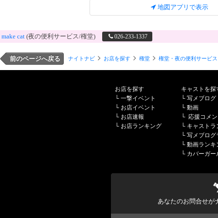
地図アプリで表示
make cat
(夜の便利サービス/権堂)
026-233-1337
前のページへ戻る
ナイトナビ
お店を探す
権堂
権堂・夜の便利サービス
お店を探す
キャストを探
└
一撃イベント
└
写メブログ
└
お店イベント
└
動画
└
お店速報
└
応援コメン
└
お店ランキング
└
キャストラ
└
写メブログ
└
動画ランキ
└
カバーガー
あなたのお問合せが