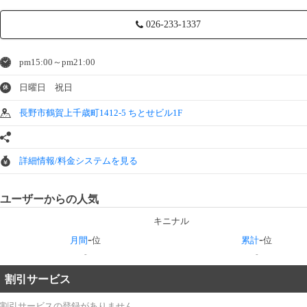
026-233-1337
pm15:00～pm21:00
日曜日 祝日
休
長野市鶴賀上千歳町1412-5 ちとせビル1F
詳細情報/料金システムを見る
ユーザーからの人気
キニナル
-
-
月間
位
累計
位
-
-
割引サービス
割引サービスの登録がありません。