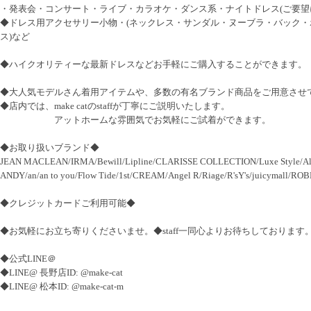
・発表会・コンサート・ライブ・カラオケ・ダンス系・ナイトドレス(ご要望
◆ドレス用アクセサリー小物・(ネックレス・サンダル・ヌーブラ・バック・ポーチ・
ス)など
◆ハイクオリティーな最新ドレスなどお手軽にご購入することができます。
◆大人気モデルさん着用アイテムや、多数の有名ブランド商品をご用意させ
◆店内では、make catのstaffが丁寧にご説明いたします。
アットホームな雰囲気でお気軽にご試着ができます。
◆お取り扱いブランド◆
JEAN MACLEAN/IRMA/Bewill/Lipline/CLARISSE COLLECTION/Luxe Style/Al
ANDY/an/an to you/Flow Tide/1st/CREAM/Angel R/Riage/R'sY's/juicymall
◆クレジットカードご利用可能◆
◆お気軽にお立ち寄りくださいませ。◆staff一同心よりお待ちしております
◆公式LINE＠
◆LINE@ 長野店ID: @make-cat
◆LINE@ 松本ID: @make-cat-m