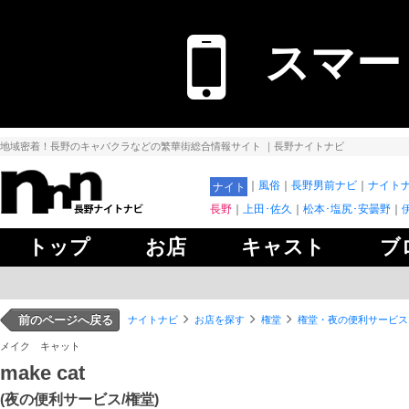
スマー
地域密着！長野のキャバクラなどの繁華街総合情報サイト
｜長野ナイトナビ
風俗
長野男前ナビ
ナイトナ
ナイト
長野
上田･佐久
松本･塩尻･安曇野
トップ
お店
キャスト
ブ
前のページへ戻る
ナイトナビ
お店を探す
権堂
権堂・夜の便利サービス
メイク キャット
make cat
(夜の便利サービス/権堂)