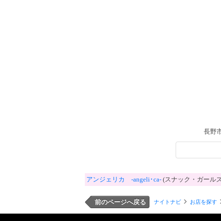
長野市
アンジェリカ ‐angeli･ca‐
(スナック・ガールズ
前のページへ戻る
ナイトナビ
お店を探す