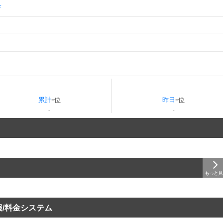
Ｆ
-
-
累計
位
昨日
位
-
-
情報/料金システム