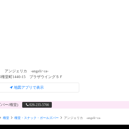
アンジェリカ ‐angeli･ca‐
権堂町1440‐15 プラザウイング５Ｆ
地図アプリで表示
バー/権堂)
026-235-5766
権堂
権堂・スナック・ガールズバー
アンジェリカ ‐angeli･ca‐