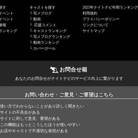
探す
キャストを探す
2025年ナイトナビ年間ランキング
イベント
└
写メブログ
利用規約
イベント
└
動画
プライバシーポリシー
速報
└
応援コメント
リンクについて
ランキング
└
キャストランキング
サイトマップ
└
写メブログランキング
└
動画ランキング
└
カバーガール
お問合せ箱
あなたのお問合せがナイトナビのサービス向上に繋がります
お問い合わせ・ご意見・ご要望はこちら
使い方でわからないことがあり詳しく聞きたい
サイトの不具合がある
サイトに対して意見、要望がある
この機能はもっとこうしたほうが使いやすい
お店やキャストで不適切な表現がある