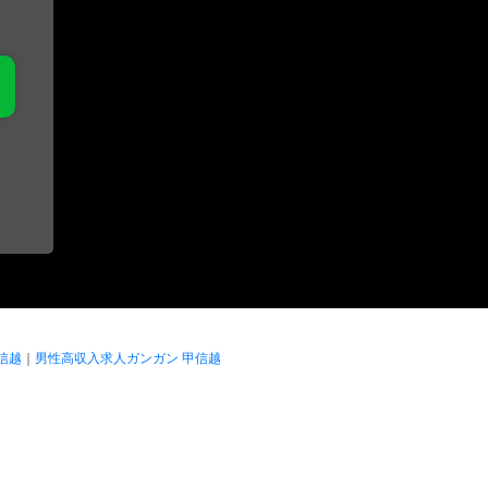
信越
｜
男性高収入求人ガンガン 甲信越