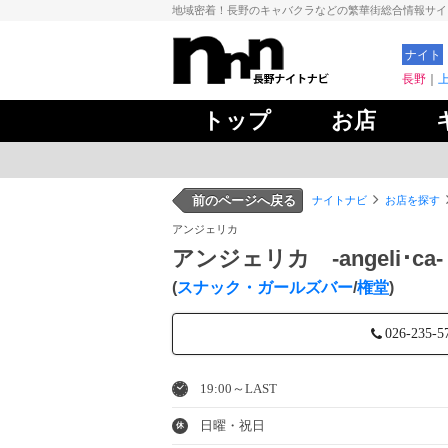
地域密着！長野のキャバクラなどの繁華街総合情報サ
ナイト
長野
トップ
お店
前のページへ戻る
ナイトナビ
お店を探す
アンジェリカ
アンジェリカ ‐angeli･ca‐
(
スナック・ガールズバー
/
権堂
)
026-235-5
19:00～LAST
日曜・祝日
休