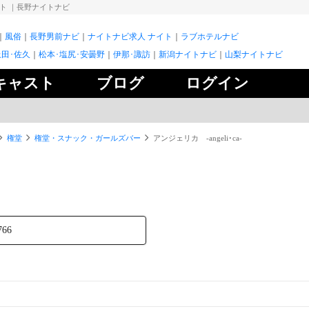
イト
｜長野ナイトナビ
風俗
長野男前ナビ
ナイトナビ求人 ナイト
ラブホテルナビ
上田･佐久
松本･塩尻･安曇野
伊那･諏訪
新潟ナイトナビ
山梨ナイトナビ
キャスト
ブログ
ログイン
権堂
権堂・スナック・ガールズバー
アンジェリカ ‐angeli･ca‐
766