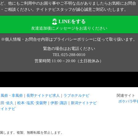
ど、他にもご利用中のお困り事やご不明な点がありましたらお気軽にお問合
・ご相談ください。ナイトナビスタッフが誠心誠意ご対応いたします。
LINEをする
友達追加後にメッセージをお送りください
※個人情報・お問合せ内容はプライバシーポリシーに従って取り扱います。
緊急の場合はお電話ください
TEL:025-288-0010
営業時間:11:00 ~ 20:00（土日祝休み）
風俗・非風俗
長野ナイトナビ求人
ラブホテルナビ
関連サイト
ポケパラ甲
上田･佐久
松本･塩尻･安曇野
伊那･諏訪
新潟ナイトナビ
ナイトナビ
属します。複製、無断転載を禁止します。