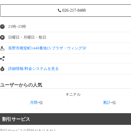
026-217-8488
21時~25時
日曜日・月曜日・祭日
休
長野市権堂町1440番地15 プラザ・ウィング5F
詳細情報/料金システムを見る
ユーザーからの人気
キニナル
-
-
月間
位
累計
位
-
-
割引サービス
割引サービスの登録がありません。