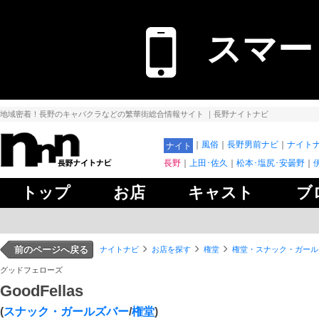
スマー
地域密着！長野のキャバクラなどの繁華街総合情報サイト
｜長野ナイトナビ
風俗
長野男前ナビ
ナイトナ
ナイト
長野
上田･佐久
松本･塩尻･安曇野
トップ
お店
キャスト
ブ
前のページへ戻る
ナイトナビ
お店を探す
権堂
権堂・スナック・ガール
グッドフェローズ
GoodFellas
(
スナック・ガールズバー
/
権堂
)