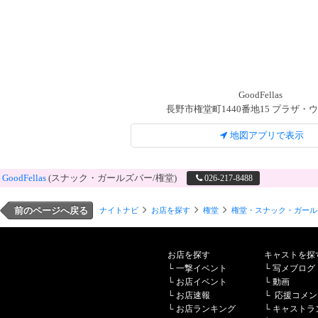
GoodFellas
長野市権堂町1440番地15 プラザ・ウ
地図アプリで表示
GoodFellas
(スナック・ガールズバー/権堂)
026-217-8488
前のページへ戻る
ナイトナビ
お店を探す
権堂
権堂・スナック・ガール
お店を探す
キャストを探
└
一撃イベント
└
写メブログ
└
お店イベント
└
動画
└
お店速報
└
応援コメン
└
お店ランキング
└
キャストラ