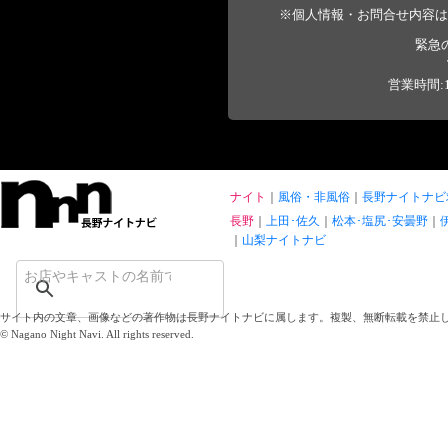
※個人情報・お問合せ内容は
緊急
営業時間:1
ナイト
風俗・非風俗
長野ナイトナビ
長野
上田･佐久
松本･塩尻･安曇野
山梨ナイトナビ
サイト内の文章、画像などの著作物は長野ナイトナビに属します。複製、無断転載を禁止
© Nagano Night Navi. All rights reserved.