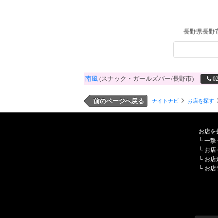
長野県長野
南風
(スナック・ガールズバー/長野市)
0
前のページへ戻る
ナイトナビ
お店を探す
お店を
└
一撃
└
お店
└
お店
└
お店