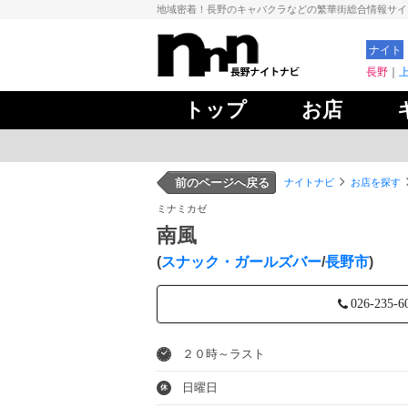
地域密着！長野のキャバクラなどの繁華街総合情報サ
ナイト
長野
トップ
お店
前のページへ戻る
ナイトナビ
お店を探す
ミナミカゼ
南風
(
スナック・ガールズバー
/
長野市
)
026-235-6
２０時～ラスト
日曜日
休