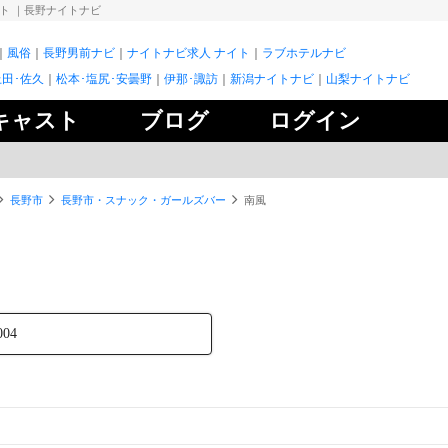
イト
｜長野ナイトナビ
風俗
長野男前ナビ
ナイトナビ求人 ナイト
ラブホテルナビ
上田･佐久
松本･塩尻･安曇野
伊那･諏訪
新潟ナイトナビ
山梨ナイトナビ
キャスト
ブログ
ログイン
長野市
長野市・スナック・ガールズバー
南風
004