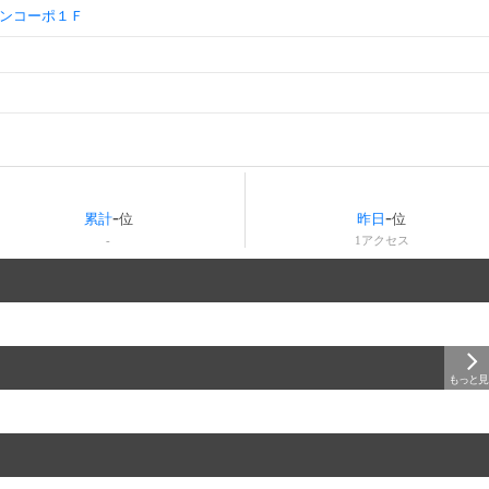
ンコーポ１Ｆ
-
-
累計
位
昨日
位
-
1
アクセス