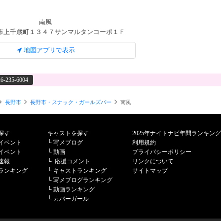
南風
市上千歳町１３４７サンマルタンコーポ１Ｆ
地図アプリで表示
26-235-6004
長野市
長野市・スナック・ガールズバー
南風
探す
キャストを探す
2025年ナイトナビ年間ランキング
イベント
└
写メブログ
利用規約
イベント
└
動画
プライバシーポリシー
速報
└
応援コメント
リンクについて
ランキング
└
キャストランキング
サイトマップ
└
写メブログランキング
└
動画ランキング
└
カバーガール