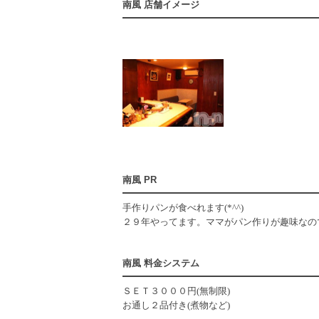
南風 店舗イメージ
南風 PR
手作りパンが食べれます(*^^)
２９年やってます。ママがパン作りが趣味なの
南風 料金システム
ＳＥＴ３０００円(無制限)
お通し２品付き(煮物など)