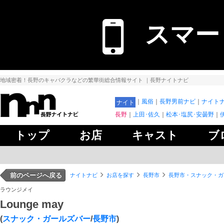
スマー
地域密着！長野のキャバクラなどの繁華街総合情報サイト
｜長野ナイトナビ
風俗
長野男前ナビ
ナイトナ
ナイト
長野
上田･佐久
松本･塩尻･安曇野
トップ
お店
キャスト
ブ
前のページへ戻る
ナイトナビ
お店を探す
長野市
長野市・スナック・ガ
ラウンジメイ
Lounge may
(
スナック・ガールズバー
/
長野市
)