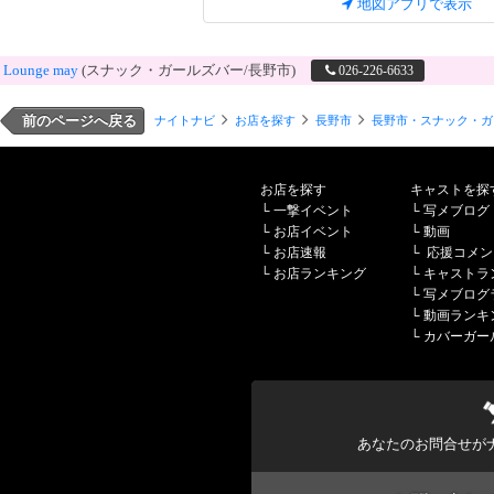
地図アプリで表示
Lounge may
(スナック・ガールズバー/長野市)
026-226-6633
前のページへ戻る
ナイトナビ
お店を探す
長野市
長野市・スナック・ガ
お店を探す
キャストを探
└
一撃イベント
└
写メブログ
└
お店イベント
└
動画
└
お店速報
└
応援コメン
└
お店ランキング
└
キャストラ
└
写メブログ
└
動画ランキ
└
カバーガー
あなたのお問合せが