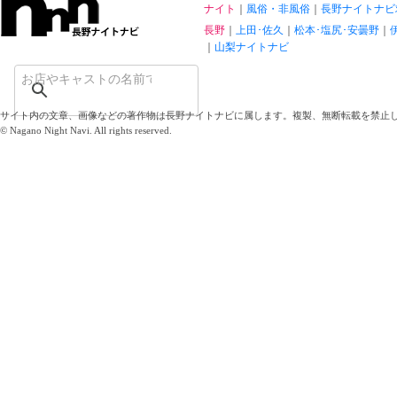
ナイト
風俗・非風俗
長野ナイトナビ
長野
上田･佐久
松本･塩尻･安曇野
山梨ナイトナビ
サイト内の文章、画像などの著作物は長野ナイトナビに属します。複製、無断転載を禁止
© Nagano Night Navi. All rights reserved.